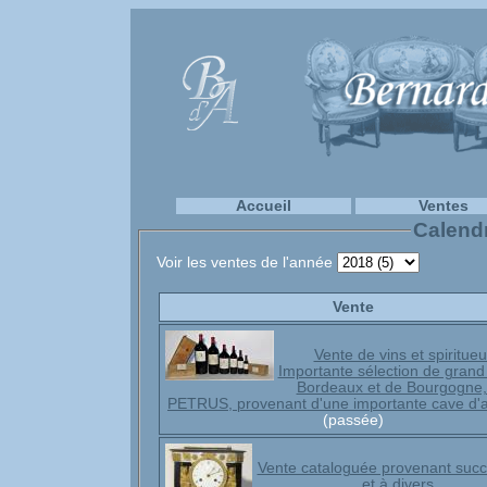
Accueil
Ventes
Calendr
Voir les ventes de l'année
Vente
Vente de vins et spiritueu
Importante sélection de grand
Bordeaux et de Bourgogne,
PETRUS, provenant d'une importante cave d'
(passée)
Vente cataloguée provenant succ
et à divers