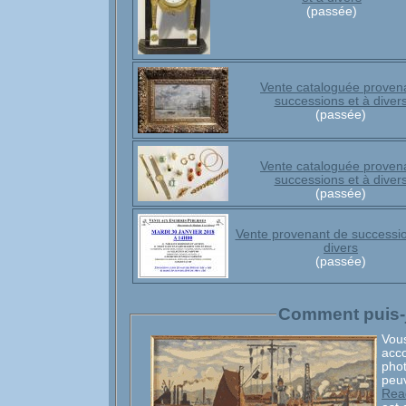
(passée)
Vente cataloguée proven
successions et à diver
(passée)
Vente cataloguée proven
successions et à diver
(passée)
Vente provenant de successio
divers
(passée)
Comment puis-j
Vou
acc
photos. Les catalogues sont 
Rea