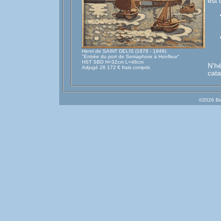
est 
Henri de SAINT DELIS (1878 - 1949)
"Entrée du port de Semaphore à Honfleur"
HST SBD H=32cm L=46cm
N'h
Adjugé 26 172 € frais compris
cata
©2026 Be